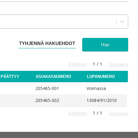
TYHJENNÄ HAKUEHDOT
Hae
1
/
1
Edellinen
Seuraava
 PÄÄTTYY
ASIAKASNUMERO
LUPANUMERO
205465-001
Voimassa
205465-002
13084/91/2010
1
/
1
Edellinen
Seuraava