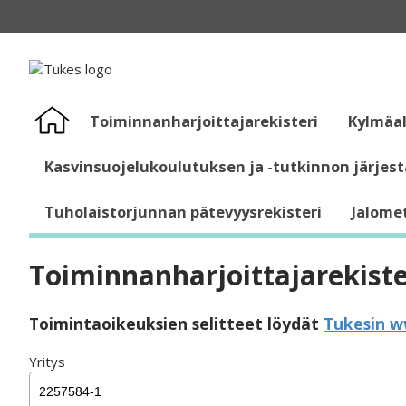
Etusivu
Toiminnanharjoittajarekisteri
Kylmäal
Kasvinsuojelukoulutuksen ja -tutkinnon järjest
Tuholaistorjunnan pätevyysrekisteri
Jalomet
Toiminnanharjoittajarekiste
Toimintaoikeuksien selitteet löydät
Tukesin w
Yritys