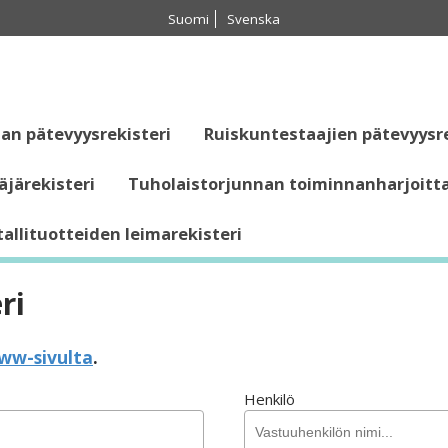
Suomi
Svenska
an pätevyysrekisteri
Ruiskuntestaajien pätevyysre
äjärekisteri
Tuholaistorjunnan toiminnanharjoitta
allituotteiden leimarekisteri
ri
ww-sivulta
.
Henkilö