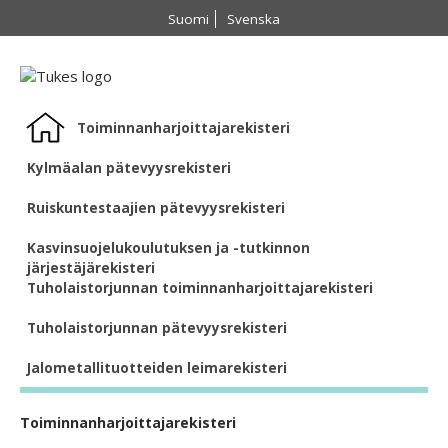
Suomi
Svenska
Etusivu
Toiminnanharjoittajarekisteri
Kylmäalan pätevyysrekisteri
Ruiskuntestaajien pätevyysrekisteri
Kasvinsuojelukoulutuksen ja -tutkinnon
järjestäjärekisteri
Tuholaistorjunnan toiminnanharjoittajarekisteri
Tuholaistorjunnan pätevyysrekisteri
Jalometallituotteiden leimarekisteri
Toiminnanharjoittajarekisteri