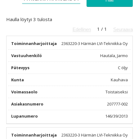
Haulla löytyi
3
tulosta
1
/
1
Edellinen
Seuraava
2363220-3
Härmän LVI-Tekniikka Oy
Hautala, Jarmo
C öljy
Kauhava
Toistaiseksi
207777-002
146/39/2013
2363220-3
Härmän LVI-Tekniikka Oy